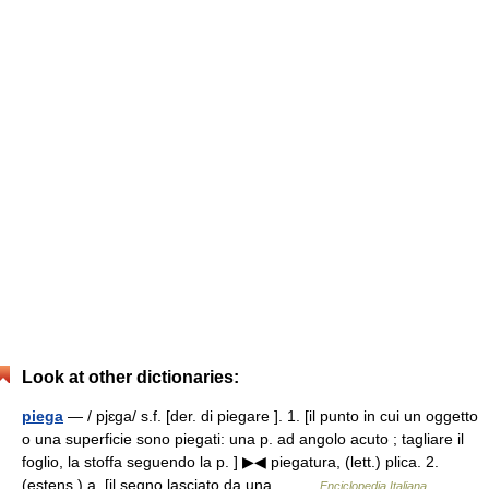
Look at other dictionaries:
piega
— / pjɛga/ s.f. [der. di piegare ]. 1. [il punto in cui un oggetto
o una superficie sono piegati: una p. ad angolo acuto ; tagliare il
foglio, la stoffa seguendo la p. ] ▶◀ piegatura, (lett.) plica. 2.
(estens.) a. [il segno lasciato da una… …
Enciclopedia Italiana