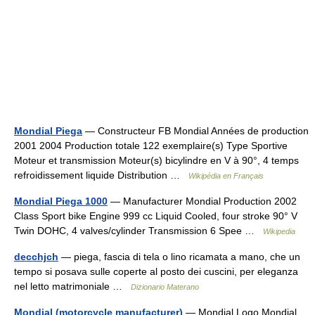
Mondial Piega
— Constructeur FB Mondial Années de production
2001 2004 Production totale 122 exemplaire(s) Type Sportive
Moteur et transmission Moteur(s) bicylindre en V à 90°, 4 temps
refroidissement liquide Distribution …
Wikipédia en Français
Mondial Piega 1000
— Manufacturer Mondial Production 2002
Class Sport bike Engine 999 cc Liquid Cooled, four stroke 90° V
Twin DOHC, 4 valves/cylinder Transmission 6 Spee …
Wikipedia
decchjch
— piega, fascia di tela o lino ricamata a mano, che un
tempo si posava sulle coperte al posto dei cuscini, per eleganza
nel letto matrimoniale …
Dizionario Materano
Mondial (motorcycle manufacturer)
— Mondial Logo Mondial