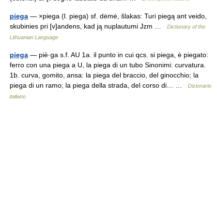
piega
— ×piega (l. piega) sf. dėmė, šlakas: Turi piegą ant veido,
skubinies pri [v]andens, kad ją nuplautumi Jzm …
Dictionary of the
Lithuanian Language
piega
— piè·ga s.f. AU 1a. il punto in cui qcs. si piega, è piegato:
ferro con una piega a U, la piega di un tubo Sinonimi: curvatura.
1b. curva, gomito, ansa: la piega del braccio, del ginocchio; la
piega di un ramo; la piega della strada, del corso di… …
Dizionario
italiano