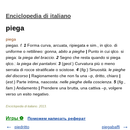
Enciclopedia di italiano
piega
piega
piega
s. f.
1
Forma curva, arcuata, ripiegata e sim., in qlco. di
uniforme o rettilineo:
gonna, abito a pieghe
|
Punto in cui qlco. si
piega:
la piega del braccio
.
2
Segno che resta quando si piega
qlco.:
la piega dei pantaloni
.
3
(
geol.
) Curvatura più o meno
serrata di rocce stratificate o scistose.
4
(
fig.
) Sinuosità:
le pieghe
del discorso
|
Ragionamento che non fa una –p, dritto, chiaro
|
(
est.
) Parte intima, nascosta:
nelle pieghe della coscienza
.
5
(
fig.
,
fam.
) Andamento
|
Prendere una brutta, una cattiva –p, volgere
verso un esito negativo.
Enciclopedia di italiano
.
2013
.
Игры ⚽
Поможем написать реферат
piedritto
piegabaffi