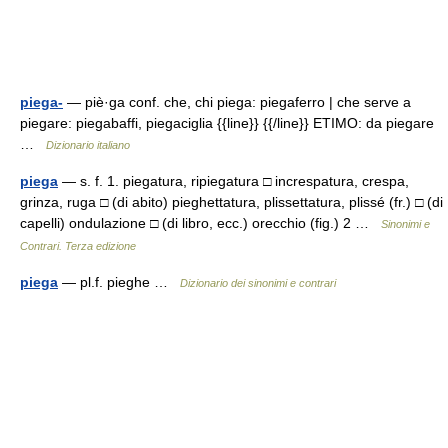
piega-
— piè·ga conf. che, chi piega: piegaferro | che serve a
piegare: piegabaffi, piegaciglia {{line}} {{/line}} ETIMO: da piegare
…
Dizionario italiano
piega
— s. f. 1. piegatura, ripiegatura □ increspatura, crespa,
grinza, ruga □ (di abito) pieghettatura, plissettatura, plissé (fr.) □ (di
capelli) ondulazione □ (di libro, ecc.) orecchio (fig.) 2 …
Sinonimi e
Contrari. Terza edizione
piega
— pl.f. pieghe …
Dizionario dei sinonimi e contrari